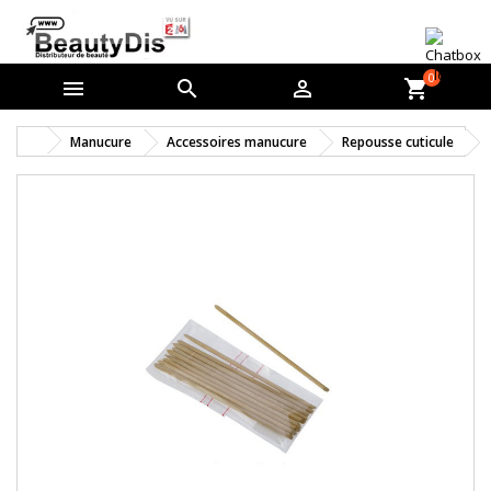
0



shopping_cart
Manucure
Accessoires manucure
Repousse cuticule