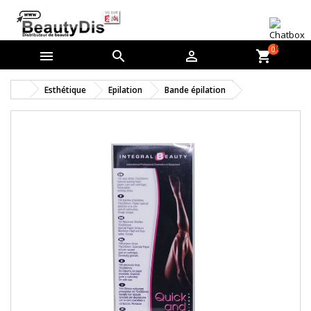
0



shopping_cart
Esthétique
Epilation
Bande épilation