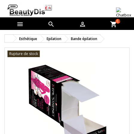
0



shopping_cart
Esthétique
Epilation
Bande épilation
Rupture de stock