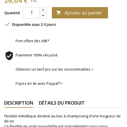
26,04 €
TTC
Ajouter au panier
Quantité


Disponible sous 2-3 jours
Port offert dès 69€*
Paiement 100% sécurisé
Obtenez un tarif pro sur les consommables >
Payez en 4x avec Paypal*>
DESCRIPTION
DÉTAILS DU PRODUIT
Flexible métallique destiné au bac à shampooing d'une longueur de
60 cm.
Ce flexible en acier inoxydable est spécialement conçu pour