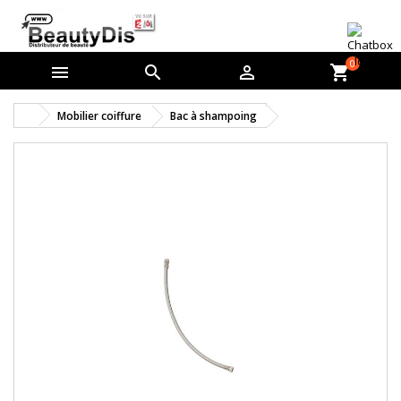
0



shopping_cart
Mobilier coiffure
Bac à shampoing