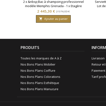
2 x &nbsp;Bac à shampoing professionnel
Serviet
modèle Memphis Grenada - 1 x Etagère
Lot de
inter bac
absorba
Prix
Prix
2 445,30 €
2 574,00 €
coiffu
de
elles e
Ajouter au panier

base
tout en 
faible
plus de 
ain
PRODUITS
INFORM
Toutes les marques de A à Z
Livraison
Nos Bons Plans Mobilier
Retour et 
Nos Bons Plans Coiffure
Paiement 
Nos Bons Plans Colorations
Tarif pro
Nos Bons Plans Esthétique
Nos Bons Plans Manucure