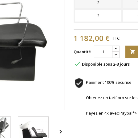
2
3
1 182,00 €
TTC
Quantité


Disponible sous 2-3 jours
Paiement 100% sécurisé
Obtenez un tarif pro sur l
Payez en 4x avec Paypal*>
