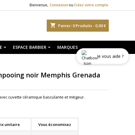
Bienvenue,
Connexion
ou
Créez votre compte
shopping_cart
Panier:
0
Produits - 0,00 €
E
ESPACE BARBIER
MARQUES
Je vous aide ?
ampooing noir Memphis Grenada
vec cuvette céramique basculante et mitigeur.
ix unitaire
Vous économisez