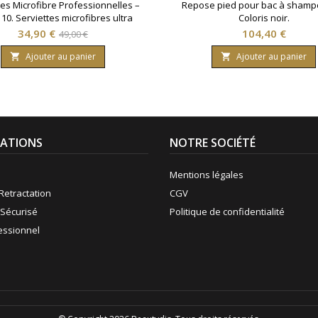
tes Microfibre Professionnelles –
Repose pied pour bac à shampo
 10. Serviettes microfibres ultra
Coloris noir.
ntes idéales pour les salons de
Prix
Prix
Prix
34,90 €
104,40 €
49,00 €
re. Légères et à séchage rapide,
de
ssorent les cheveux efficacement
Ajouter au panier
Ajouter au panier


facilitant la gestion du linge. Leur
base
 encombrement permet de mettre
serviettes par machine, réduisant
si le nombre de lavages et...
ATIONS
NOTRE SOCIÉTÉ
Mentions légales
Retractation
CGV
Sécurisé
Politique de confidentialité
fessionnel