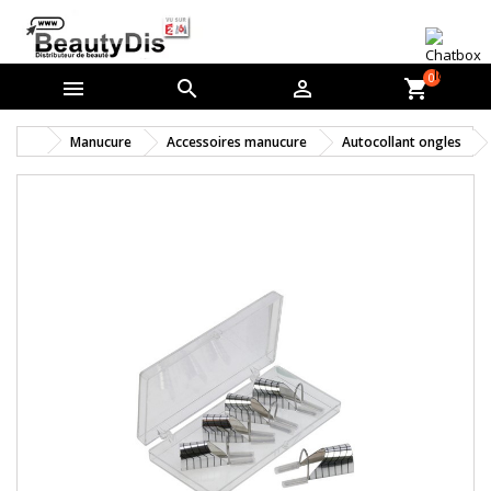
0



shopping_cart
Manucure
Accessoires manucure
Autocollant ongles