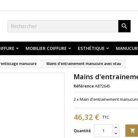

IFFURE
MOBILIER COIFFURE
ESTHÉTIQUE
MANUCUR
rentissage manucure
Mains d'entrainement manucure avec etau
Mains d'entrainem
Référence
A872645
2 x Main d'entrainement manucure -
46,32 €
TTC
Quantité
