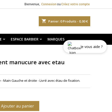
Bienvenue,
Connexion
ou
Créez votre compte
shopping_cart
Panier:
0
Produits - 0,00 €
E
ESPACE BARBIER
MARQUES
Je vous aide ?
ent manucure avec etau
 Main Gauche et droite - Livré avec étau de fixation.
Ajouter au panier