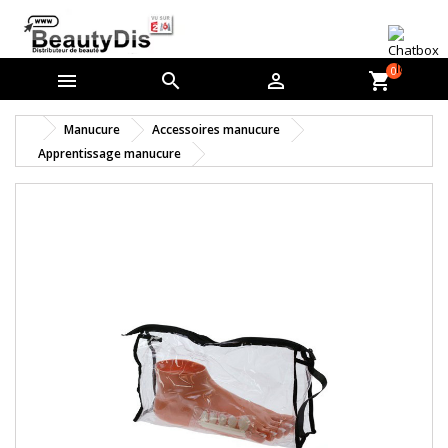
0



shopping_cart
Manucure
Accessoires manucure
Apprentissage manucure