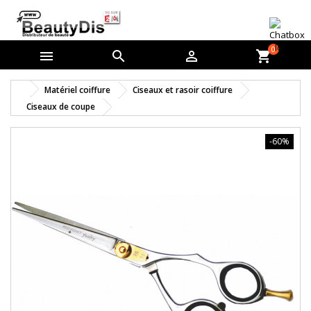
0



shopping_cart
Matériel coiffure
Ciseaux et rasoir coiffure
Ciseaux de coupe
-60%