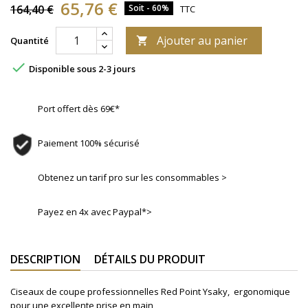
65,76 €
164,40 €
Soit - 60%
TTC
Ajouter au panier
Quantité


Disponible sous 2-3 jours
Port offert dès 69€*
Paiement 100% sécurisé
Obtenez un tarif pro sur les consommables >
Payez en 4x avec Paypal*>
DESCRIPTION
DÉTAILS DU PRODUIT
Ciseaux de coupe professionnelles Red Point Ysaky,
ergonomique
pour une excellente prise en main