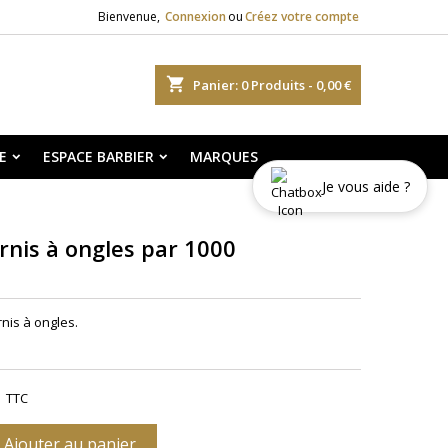
Bienvenue,
Connexion
ou
Créez votre compte
shopping_cart
Panier:
0
Produits - 0,00 €
E
ESPACE BARBIER
MARQUES
Je vous aide ?
rnis à ongles par 1000
nis à ongles.
TTC
Ajouter au panier