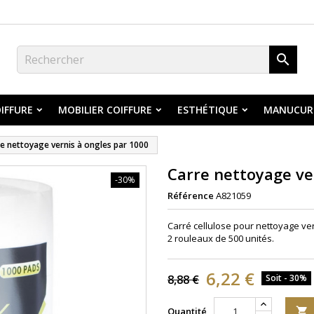

IFFURE
MOBILIER COIFFURE
ESTHÉTIQUE
MANUCUR
e nettoyage vernis à ongles par 1000
Carre nettoyage ve
-30%
Référence
A821059
Carré cellulose pour nettoyage
ver
2 rouleaux de 500 unités.
6,22 €
8,88 €
Soit - 30%
Quantité
