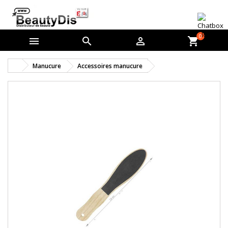
0



shopping_cart
Manucure
Accessoires manucure