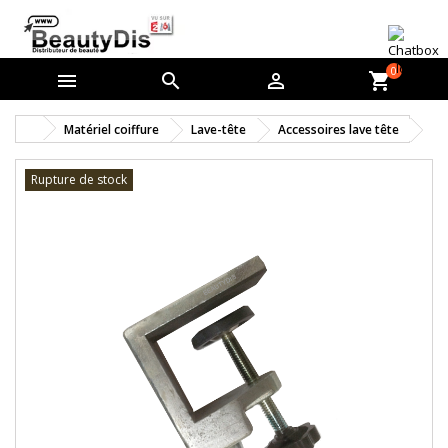
0



shopping_cart
Matériel coiffure
Lave-tête
Accessoires lave tête
Rupture de stock