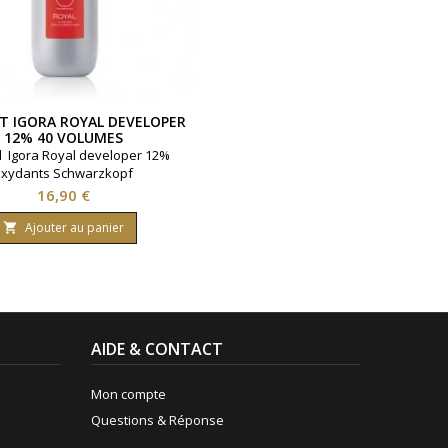
 IGORA ROYAL DEVELOPER
12% 40 VOLUMES
l Igora Royal developer 12%
xydants Schwarzkopf
Prix
16,90 €
Ajouter au panier

AIDE & CONTACT
Mon compte
Questions & Réponse