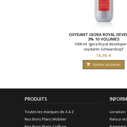
OXYDANT IGORA ROYAL DEVE
3% 10 VOLUMES
1000 ml Igora Royal develope
oxydants Schwarzkopf
Prix
16,90 €
Ajouter au panier

PRODUITS
INFORM
Toutes les marques de A à Z
Livraison
Nos Bons Plans Mobilier
Retour et 
Nos Bons Plans Coiffure
Paiement 