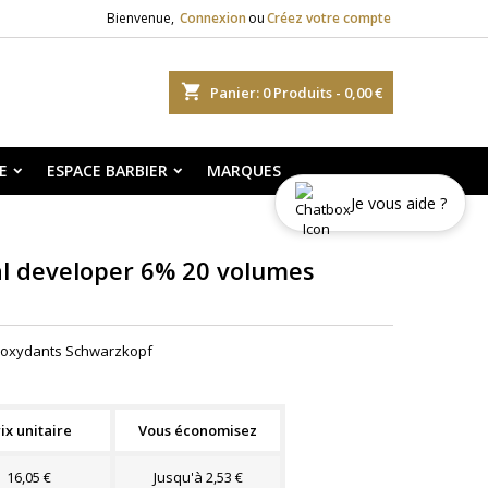
Bienvenue,
Connexion
ou
Créez votre compte
shopping_cart
Panier:
0
Produits - 0,00 €
E
ESPACE BARBIER
MARQUES
Je vous aide ?
l developer 6% 20 volumes
% oxydants Schwarzkopf
ix unitaire
Vous économisez
16,05 €
Jusqu'à 2,53 €