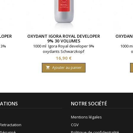
LOPER
OXYDANT IGORA ROYAL DEVELOPER
OXYDANT
9% 30 VOLUMES
r 3%
1000 ml Igora Royal developer 9%
1000 m
oxydants Schwarzkopf
o
Prix
16,90 €
Ajouter au panier

ATIONS
NOTRE SOCIÉTÉ
Mentions légales
Retractation
CGV
Sécurisé
Politique de confidentialité